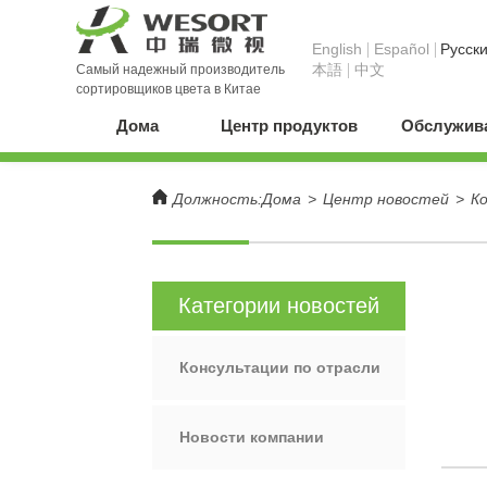
English
Español
Pусск
本語
中文
Самый надежный производитель
сортировщиков цвета в Китае
Дома
Центр продуктов
Обслужива
Должность:
Дома
>
Центр новостей
>
К
Категории новостей
Консультации по отрасли
Новости компании