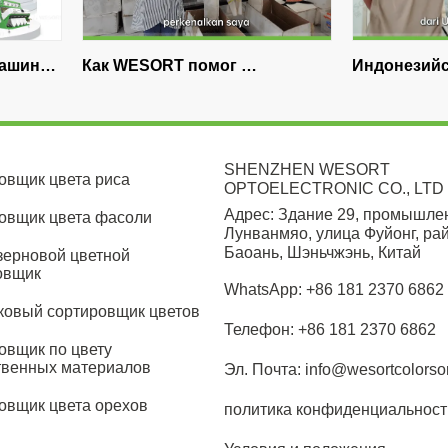
WESORT помог 
Индонезийская рисовая 
незийскому спец-
мельница Case Study | 8 лет
ессору повысить 
WESORT Сортировка цвета
ктивность сортировки 
риса
SHENZHEN WESORT
овщик цвета риса
дики
OPTOELECTRONIC CO., LTD
Адрес: Здание 29, промышле
овщик цвета фасоли
Лунванмяо, улица Фуйонг, ра
Баоань, Шэньчжэнь, Китай
зерновой цветной
овщик
WhatsApp: +86 181 2370 6862
ковый сортировщик цветов
Телефон: +86 181 2370 6862
овщик по цвету
твенных материалов
Эл. Почта: info@wesortcolorso
овщик цвета орехов
политика конфиденциальност