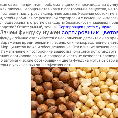
 самая неприятная проблема в цепочке производства фундука
 как плесень, морщинистая кожа и посторонние вещества, не то
 поставить под угрозу экспортные заказы. Решение состоит не в
ом, чтобы добиться эффективной сортировки с помощью интелле
 поддерживать строгие стандарты безопасности пищевых про
водстве? Ответ: умный, точный
Сортировщик цвета фундука
.
чем фундуку нужен
сортировщик цвето
ндук обычно сталкивается с несколькими дефектами во врем
ражение вредителями и плесень: они непосредственно влияют
рщинистая кожа и обесцвечивание: Эти влияние возникновен
мельчение и посторонние вещества: они снижают стандарты 
я сортировка по этим вопросам часто не позволяет последова
о автоматические сортировщики цвета фундука могут быстро в
тельно улучшая выход и эффективность.