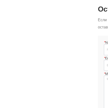
Ос
Если 
остав
*
N
*
E
*
M