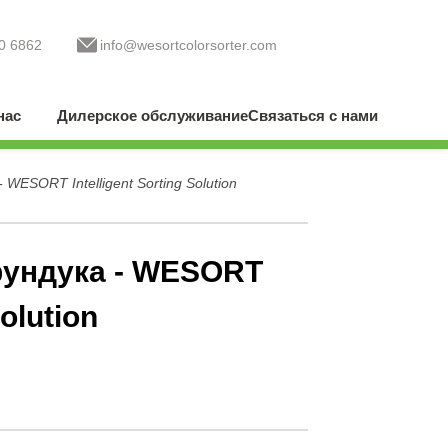
0 6862
info@wesortcolorsorter.com
нас
Дилерское обслуживание
Связаться с нами
ESORT Intelligent Sorting Solution
фундука - WESORT
Solution