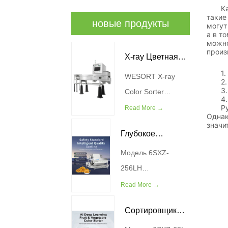
Какая
такие
новые продукты
могут
а в т
можно
произ
X-ray Цветная
За
1. Фу
WESORT X-ray
сортировочная
2. За
3. Мо
Color Sorter
машина
4. Из
Machine сочетает в
Ручна
Read More →
Однак
себе передовую
значи
Глубокое
технологию
рентгеновской
Модель 6SXZ-
обучение
визуализации с
256LH
сортировщик
алгоритмами
Производительность
Read More →
цвета мясной
глубокого
(кг/ч) 200-300
Сортировщик
обучения AI, чтобы
Мощность (кВт) 4,5
флоры