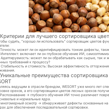
терии для лучшего сортировщика цвет
 судить, "хорошо ли использовать" сортировщик цветов фун
атели:
чность: может ли он идентифицировать тонкие дефекты, такие
теллект: включает ли он глубокое обучение ИИ, самооптимиз
аптируемость: может ли он обрабатывать как сырые, так и 
чных требований к процессу?
абильность и стоимость: Высокая эффективность отторжения,
живания.
кальные преимущества сортировщика ц
SORT
сь ведущим в отрасли брендом, WESORT уже много лет спец
ровке орехов, а его сортировщики цветов лесных орехов получ
спознавание → глубокого обучения ИИ точно различает пов
сневелые и нормальные ядра.
огомерный осмотр → обнаруживает дефекты основанные на цв
рах для обеспечения последовательной сортировки.