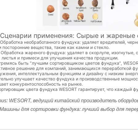
нарии применения: Сырые и жареные 
работка необработанного фундука: удаляет вредителей, черн
и посторонние вещества, такие как камни и стекло.
работка жареного фундука: удаляет в скорлупе, изогнутые, 
, листья и примеси для улучшения качества продукции.
ясь быть "лучшим сортировщиком цветов фундука", WESORT
тивное решение для компаний, занимающихся переработкой фу
ужения, интеллектуальным функциям и дизайну с низким энер
тельно улучшает качество фундука и производственные мощност
ает конкурентоспособность на рынке.
ровщик цвета фундука WESORT гарантирует, что каждый фунд
ous:
WESORT, ведущий китайский производитель оборудов
Машины для сортировки фундука: лучший выбор для пер