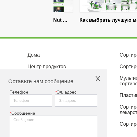
телей Nut 
Как выбрать лучшую машину 
Как 
6 году | 
для сортировки цвета 
индо
для 
кукурузы для более 
проц
ов с 
качественной обработки
эффе
Дома
Сортир
интеллектом
гвоз
Центр продуктов
Сортир
Обслуживание клиентов
Мульти
Оставьте нам сообщение
сортир
Центр новостей
Телефон
*
Эл. адрес
Пласти
О нас
Сортир
лекарс
Дилерское обслуживание
*
Сообщение
Сортир
Связаться с нами